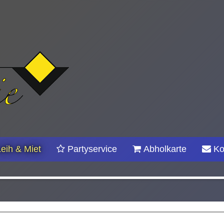
Leih & Miet
Partyservice
Abholkarte
Ko